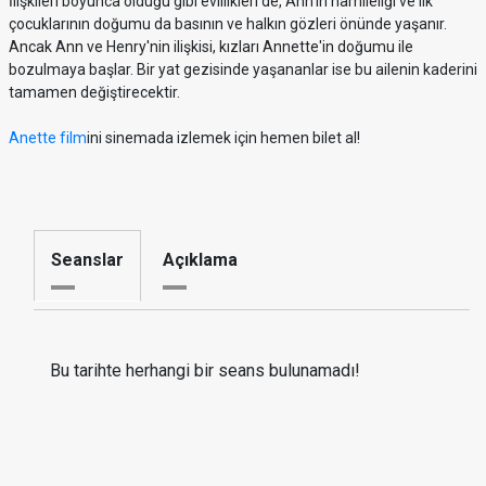
İlişkileri boyunca olduğu gibi evlilikleri de, Ann'in hamileliği ve ilk
çocuklarının doğumu da basının ve halkın gözleri önünde yaşanır.
Ancak Ann ve Henry'nin ilişkisi, kızları Annette'in doğumu ile
bozulmaya başlar. Bir yat gezisinde yaşananlar ise bu ailenin kaderini
tamamen değiştirecektir.
Anette film
ini sinemada izlemek için hemen bilet al!
Seanslar
Açıklama
Bu tarihte herhangi bir seans bulunamadı!