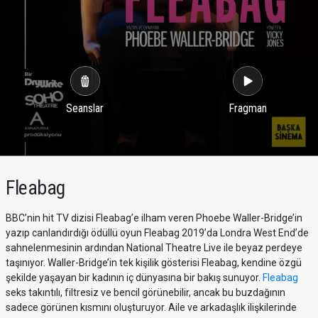
Seanslar
Fragman
Fleabag
BBC’nin hit TV dizisi Fleabag’e ilham veren Phoebe Waller-Bridge’in
yazıp canlandırdığı ödüllü oyun Fleabag 2019’da Londra West End’de
sahnelenmesinin ardından National Theatre Live ile beyaz perdeye
taşınıyor. Waller-Bridge’in tek kişilik gösterisi Fleabag, kendine özgü
şekilde yaşayan bir kadının iç dünyasına bir bakış sunuyor.
Fleabag
seks takıntılı, filtresiz ve bencil görünebilir, ancak bu buzdağının
sadece görünen kısmını oluşturuyor. Aile ve arkadaşlık ilişkilerinde