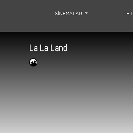
SİNEMALAR
Fİ
La La Land