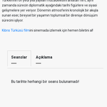
Türklerinin on yedi yıla yayılan mücadelesini anlatan film, aynı
zamanda sürecin diplomatik ayağındaki tarihi figürlere ve siyasi
gelişmelere yer veriyor. Dönemin atmosferini kronolojik bir akışla
sunan eser, bireysel bir yaşamın toplumsal bir direnişe dönüşüm
sürecini işliyor.
Kıbrıs Türküsü film
ini sinemada izlemek için hemen biletini al!
Seanslar
Açıklama
Bu tarihte herhangi bir seans bulunamadı!