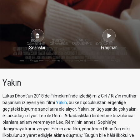
Seanslar
Fragman
Yakın
Lukas Dhont’un 2018’de Filmekimi’nde izlediğimiz Girl / Kız’ın müthiş
başarısını izleyen yeni filmi
Yakın
, bu kez çocukluktan ergenliğe
geçişteki büyüme sancılarını ele alıyor. Yakın, on üç yaşında çok yakın
iki arkadaşı izliyor: Léo ile Rémi. Arkadaşlıkları birdenbire bozulunca
olanlara anlam veremeyen Léo, Rémi’nin annesi Sophie’ye
danışmaya karar veriyor. Filmin ana fikri, yönetmen Dhont’un eski
ilkokulunu ziyaret edişiyle aklına düşmüş: “Bugün bile hâlâ ilkokul ve